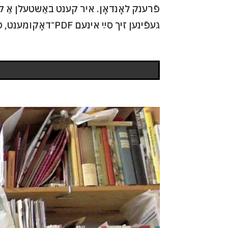
פֿרענק לאָנדאָן. איר קענט באַשטעלן אַ ק
געפֿינען זיך סײַ אינעם PDF־דאָקומענט, סײַ אין װידעאָ גופֿא בשעת דאָס ליד שפּילט.