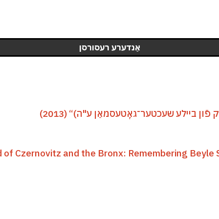
אַנדערע רעסורסן
ון ביילע שעכטער־גאָטעסמאַן ע"ה)“ (2013)
d of Czernovitz and the Bronx: Remembering Beyle