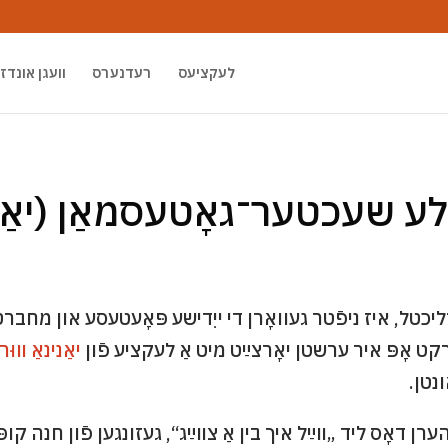
לעקציעס
רעדנערס
װעגן אונדז
לע שעכטער־גאָטעסמאַן (יאַני
קט אָפּ איר ערשטן יאָרצײַט מיט אַ לעקציע פֿון
יאַנינאַ װוּ
ונטן.
דעס װעט מען הערן דאָס ליד „װײַל איך בין אַ צװײַג“, געזונגען פֿון חנ