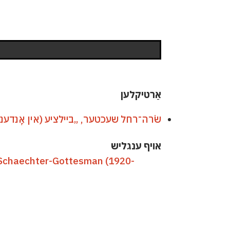
אַרטיקלען
שׂרה־רחל שעכטער, „בײלציע (אין אָנדענק פֿ
אױף ענגליש
 Schaechter-Gottesman (1920-