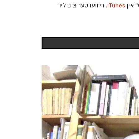
“ אין
iTunes
. די װערטער צום ליד