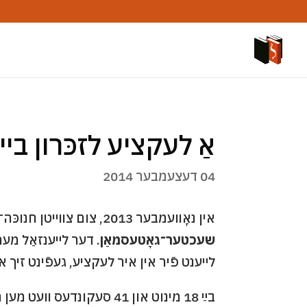
אַ לעקציע לזכּרון בײ
04 דעצעמבער 2014
אין נאָװעמבער 2013, צום צװײטן חנוכּה־ליכטל, איז ניפֿטר געוואָרן די ייִדישע פּאָעטעסע און מחברטע פֿון זינגלידער
שעכטער־גאָטעסמאַן
. דער לײענזאַל מער
לײענט פֿיר אין איר לעקציע, געפֿינט זיך א
בײַ 18 מינוט און 41 סעקונ