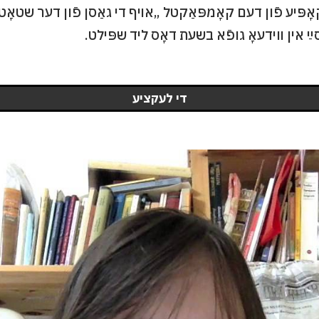
אָפּיע פֿון דעם קאָמפּאַקטל „אױף די גאַסן פֿון דער שטאָט
די לעקציע