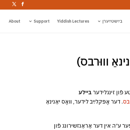
בײַשטײַערן
Yiddish Lectures
Support
About
נאַ װוּרבס)
ביילע
רבס
. דער אָפּקלײַב לידער, װאָס יאַנינאַ
ה קופּער ע″ה אין דער אַראַנזשירונג פֿון