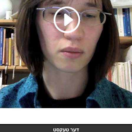
דער טעקסט